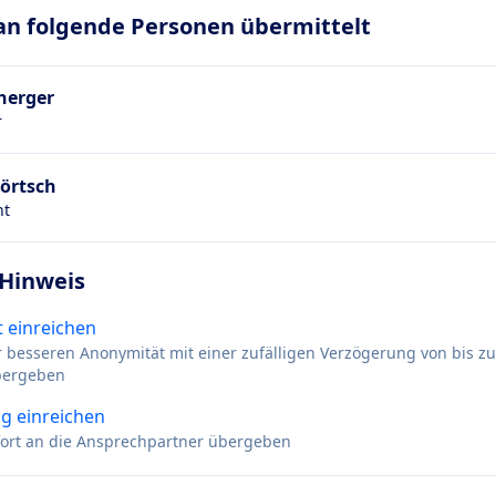
 an folgende Personen übermittelt
herger
r
Förtsch
ht
 Hinweis
 einreichen
r besseren Anonymität mit einer zufälligen Verzögerung von bis z
bergeben
g einreichen
ofort an die Ansprechpartner übergeben