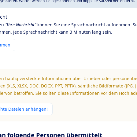
ymisieren. Wörter werden kleingeschrieben und doppelte Satzzeichen entfernt.
icht
 zu
"Ihre Nachricht"
können Sie eine Sprachnachricht aufnehmen. Si
men. Jede Sprachnachricht kann 3 Minuten lang sein.
ehmen
n häufig versteckte Informationen über Urheber oder personenb
en (XLS, XLSX, DOC, DOCX, PPT, PPTX), sämtliche Bildformate (JPG, JP
ervon betroffen. Sie sollten diese Informationen vor dem Hochlad
chte Dateien anhängen!
 an folgende Personen übermittelt